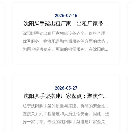
2026-07-16
​沈阳脚手架出租厂家：出租厂家带来
的稳定与可靠
沈阳脚手架出租厂家凭借设备齐全、价格合理、
优秀服务、物流配送和售后服务等方面的优势，
为用户提供稳定、可靠的租赁服务。在沈阳的建
筑施工领域，选择合适的脚手架租赁厂家，将有
助于提高施工效率，降低成本
2026-05-27
沈阳脚手架搭建厂家盘点：聚焦作业
安全，详解搭设与拆除规范（附华洁
辽宁沈阳脚手架的质量与搭建、拆除的安全性，
搭设准备及程序）
直接关系到工程进度和人员生命安全。因此，选
择一家可靠、专业的沈阳脚手架搭建厂家至关重
要。世纪服务网将为您盘点沈阳脚手架行业，并