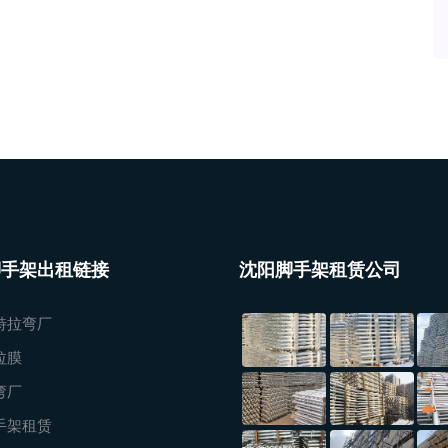
脚手架出租链接
沈阳脚手架租赁公司
特拉弯厂
拉膜
弯厂
手架租赁