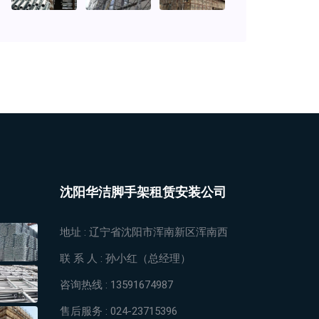
沈阳华洁脚手架租赁安装公司
地址 :
辽宁省沈阳市浑南新区浑南西
联 系 人 :
孙小红（总经理）
咨询热线 :
13591674987
售后服务 :
024-23715396