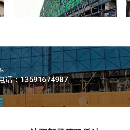
队
13591674987