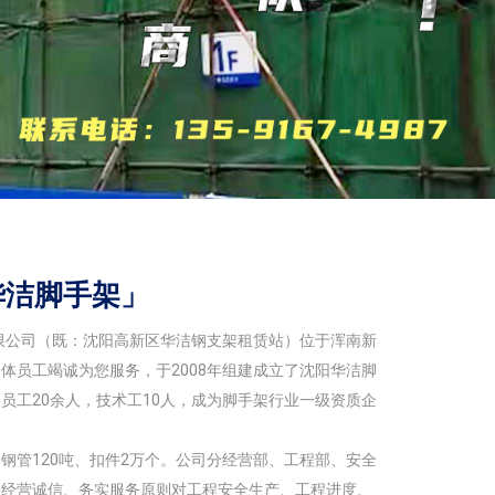
华洁脚手架」
限公司（既：沈阳高新区华洁钢支架租赁站）位于浑南新
体员工竭诚为您服务，于2008年组建成立了沈阳华洁脚
员工20余人，技术工10人，成为脚手架行业一级资质企
架钢管120吨、扣件2万个。公司分经营部、工程部、安全
着经营诚信、务实服务原则对工程安全生产、工程进度、