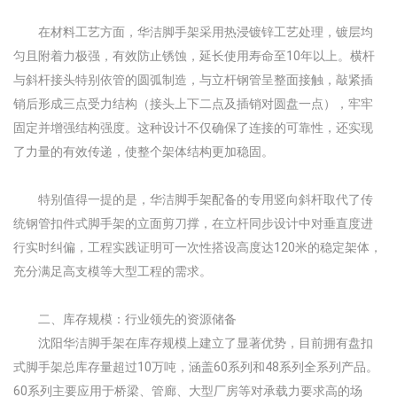
在材料工艺方面，华洁脚手架采用热浸镀锌工艺处理，镀层均
匀且附着力极强，有效防止锈蚀，延长使用寿命至10年以上。横杆
与斜杆接头特别依管的圆弧制造，与立杆钢管呈整面接触，敲紧插
销后形成三点受力结构（接头上下二点及插销对圆盘一点），牢牢
固定并增强结构强度。这种设计不仅确保了连接的可靠性，还实现
了力量的有效传递，使整个架体结构更加稳固。
特别值得一提的是，华洁脚手架配备的专用竖向斜杆取代了传
统钢管扣件式脚手架的立面剪刀撑，在立杆同步设计中对垂直度进
行实时纠偏，工程实践证明可一次性搭设高度达120米的稳定架体，
充分满足高支模等大型工程的需求。
二、库存规模：行业领先的资源储备
沈阳华洁脚手架在库存规模上建立了显著优势，目前拥有盘扣
式脚手架总库存量超过10万吨，涵盖60系列和48系列全系列产品。
60系列主要应用于桥梁、管廊、大型厂房等对承载力要求高的场