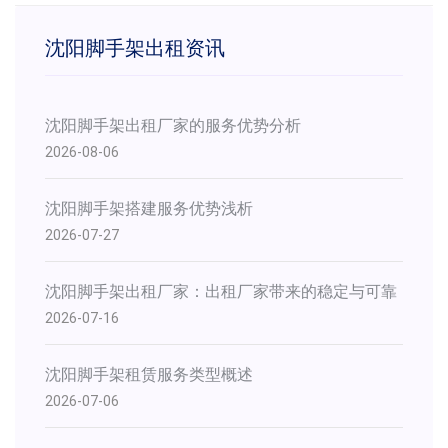
沈阳脚手架出租资讯
沈阳脚手架出租厂家的服务优势分析
2026-08-06
沈阳脚手架搭建服务优势浅析
2026-07-27
​沈阳脚手架出租厂家：出租厂家带来的稳定与可靠
2026-07-16
沈阳脚手架租赁服务类型概述
2026-07-06