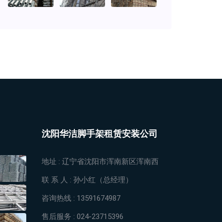
沈阳华洁脚手架租赁安装公司
地址 :
辽宁省沈阳市浑南新区浑南西
联 系 人 :
孙小红（总经理）
咨询热线 :
13591674987
售后服务 :
024-23715396