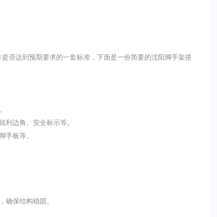
作是否达到预期要求的一套标准，下面是一份简要的沈阳脚手架搭
。
有锐利边角、安全标示等。
、脚手板等。
件，确保结构稳固。