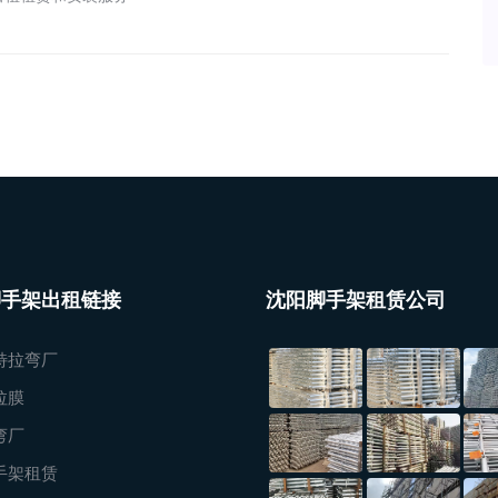
脚手架出租链接
沈阳脚手架租赁公司
特拉弯厂
拉膜
弯厂
手架租赁